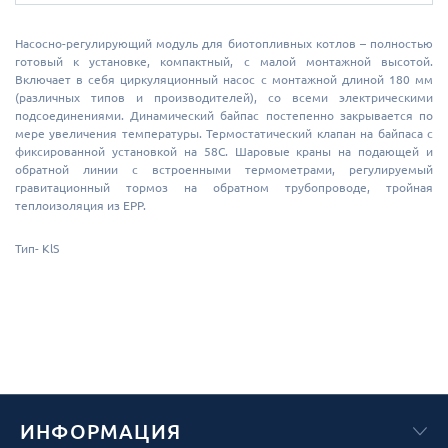
Насосно-регулирующий модуль для биотопливных котлов – полностью
готовый к установке, компактный, с малой монтажной высотой.
Включает в себя циркуляционный насос с монтажной длиной 180 мм
(различных типов и производителей), со всеми электрическими
подсоединениями. Динамический байпас постепенно закрывается по
мере увеличения температуры. Термостатический клапан на байпаса с
фиксированной установкой на 58С. Шаровые краны на подающей и
обратной линии с встроенными термометрами, регулируемый
гравитационный тормоз на обратном трубопроводе, тройная
теплоизоляция из ЕРР.
Тип- KlS
ИНФОРМАЦИЯ