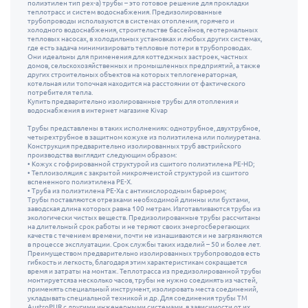
полиэтилен тип pex-a) трубы – это готовое решение для прокладки
теплотрасс и систем водоснабжения. Предизолированные
трубопроводы используются в системах отопления, горячего и
холодного водоснабжения, строительстве бассейнов, геотермальных
тепловых насосах, в холодильных установках и любых других системах,
где есть задача минимизировать тепловые потери в трубопроводах.
Они идеальны для применения для коттеджных застроек, частных
домов, сельскохозяйственных и промышленных предприятий, а также
других строительных объектов на которых теплогенераторная,
котельная или топочная находится на расстоянии от фактического
потребителя тепла.
Купить предварительно изолированные трубы для отопления и
водоснабжения в интернет магазине Kivap
Трубы представлены в таких исполнениях: однотрубное, двухтрубное,
четырехтрубное в защитном кожухе из полиэтилена или полиуретана.
Конструкция предварительно изолированных труб австрийского
производства выглядит следующим образом:
• Кожух с гофрированной структурой из сшитого полиэтилена PE-HD;
• Теплоизоляция с закрытой микроячеистой структурой из сшитого
вспененного полиэтилена PE-X.
• Труба из полиэтилена PE-Xa с антикислородным барьером;
Трубы поставляются отрезками необходимой длинны или бухтами,
заводская длина которых равна 100 метрам. Изготавливаются трубы из
экологически чистых веществ. Предизолированные трубы рассчитаны
на длительный срок работы и не теряют своих энергосберегающих
качеств с течением времени, почти не изнашиваются и не загрязняются
в процессе эксплуатации. Срок службы таких изделий – 50 и более лет.
Преимуществом предварительно изолированных трубопроводов есть
гибкость и легкость, благодаря этим характеристикам сокращается
время и затраты на монтаж. Теплотрасса из предизолированной трубы
монтируетсяза несколько часов, трубы не нужно соединять из частей,
применять специальный инструмент, изолировать места соединений,
укладывать специальной техникой и др. Для соединения трубы ТМ
AustroPUR с другими инженерными системами, в зависимости от их