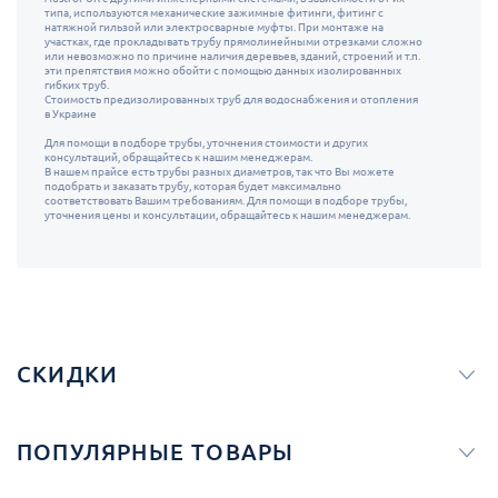
типа, используются механические зажимные фитинги, фитинг с
натяжной гильзой или электросварные муфты. При монтаже на
участках, где прокладывать трубу прямолинейными отрезками сложно
или невозможно по причине наличия деревьев, зданий, строений и т.п.
эти препятствия можно обойти с помощью данных изолированных
гибких труб.
Стоимость предизолированных труб для водоснабжения и отопления
в Украине
Для помощи в подборе трубы, уточнения стоимости и других
консультаций, обращайтесь к нашим менеджерам.
В нашем прайсе есть трубы разных диаметров, так что Вы можете
подобрать и заказать трубу, которая будет максимально
соответствовать Вашим требованиям. Для помощи в подборе трубы,
уточнения цены и консультации, обращайтесь к нашим менеджерам.
СКИДКИ
ПОПУЛЯРНЫЕ ТОВАРЫ